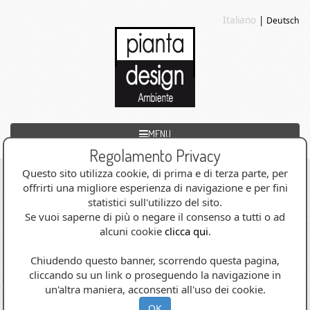
Italiano
|
Deutsch
MENU
Regolamento Privacy
Questo sito utilizza cookie, di prima e di terza parte, per
Articoli decorativi per
offrirti una migliore esperienza di navigazione e per fini
statistici sull'utilizzo del sito.
Se vuoi saperne di più o negare il consenso a tutti o ad
l’albergo, il centro benessere
alcuni cookie
clicca qui
.
e accessori
Chiudendo questo banner, scorrendo questa pagina,
cliccando su un link o proseguendo la navigazione in
Nel nostro punto vendita trovate una
un'altra maniera, acconsenti all'uso dei cookie.
OK